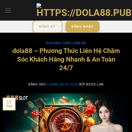
Bỏ
qua
nội
dung
ĐĂNG KÝ
ĐĂNG NHẬP
PHƯƠNG THỨC LIÊN HỆ
dola88 – Phương Thức Liên Hệ Chăm
Sóc Khách Hàng Nhanh & An Toàn
24/7
ĐĂNG VÀO
THÁNG 08 07, 2026
BỞI
NGỌC LAN
17
Th9