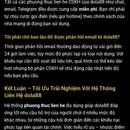
Tất cả các phuong thuc lien he CSKH của dola88 như chat,
email, Telegram đều được cung cấp
miễn phí
. Bạn chỉ phải
tự chịu cước gọi điện (nếu gọi hotline) theo chính sách của
nhà mạng di động bạn sử dụng.
Tôi phải chờ bao lâu để được phản hồi email từ dola88?
Thời gian phản hồi email thường dao động từ vài giờ đến
24 giờ làm việc, tùy mức độ phức tạp và loại nội dung. Với
khiếu nại cần đối soát dữ liệu lớn, quá trình có thể kéo dài
hơn nhưng bộ phận CSKH sẽ chủ động cập nhật tiến độ
nếu bạn yêu cầu.
Kết Luận – Tối Ưu Trải Nghiệm Với Hệ Thống
Liên Hệ dola88
Hệ thống
phuong thuc lien he
đa dạng giúp dola88 đáp
ứng tốt nhu cầu hỗ trợ của người chơi ở nhiều mức độ
khác nhau, từ những câu hỏi đơn giản đến các khiếu nại
phức tạp liên quan tài chính. Việc hiểu rõ ưu – nhược điểm