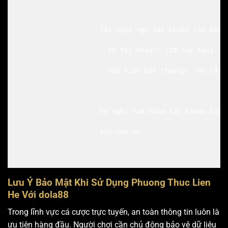
                    Tôi nghi ngờ tài khoản của mình 
                    - ID tài khoản: [ID của bạn]

                    - Dấu hiệu bất thường: [Mô tả – 
                    Đề nghị tạm khóa tài khoản hoặc
                    Xin cảm ơn.

Lưu Ý Bảo Mật Khi Sử Dụng Phuong Thuc Lien
He Với dola88
Trong lĩnh vực cá cược trực tuyến, an toàn thông tin luôn là
ưu tiên hàng đầu. Người chơi cần chủ động bảo vệ dữ liệu