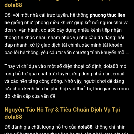
dola88
Đối với một nhà cái trực tuyến, hệ thống
phuong thuc lien
he
giống như "phòng điều khiển" giúp kết nối người chơi và
đơn vị vận hành. dola88 xây dựng nhiều kênh tiếp nhận
thông tin khác nhau nhằm phục vụ nhu cầu đa dạng: hỏi
đáp nhanh, xử lý giao dịch tài chính, xác minh tài khoản,
báo lỗi hệ thống, yêu cầu tư vấn chương trình khuyến mãi…
Thay vì chỉ dựa vào một số điện thoại cố định, dola88 mở
rộng hỗ trợ qua chat trực tuyến, ứng dụng nhắn tin, email
và các nền tảng cộng đồng. Nhờ vậy, người chơi dễ dàng
lựa chọn kênh liên hệ phù hợp với thiết bị, thời gian và mức
độ khẩn cấp của vấn đề.
Nguyên Tắc Hỗ Trợ & Tiêu Chuẩn Dịch Vụ Tại
dola88
Để đánh giá chất lượng hỗ trợ của
dola88
, không chỉ nhìn