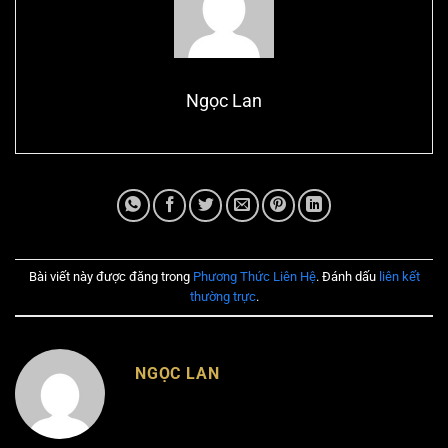
Ngọc Lan
Bài viết này được đăng trong
Phương Thức Liên Hệ
. Đánh dấu
liên kết
thường trực
.
NGỌC LAN