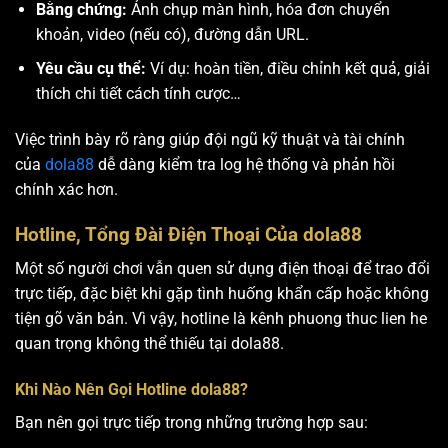
Bằng chứng:
Ảnh chụp màn hình, hóa đơn chuyển
khoản, video (nếu có), đường dẫn URL.
Yêu cầu cụ thể:
Ví dụ: hoàn tiền, điều chỉnh kết quả, giải
thích chi tiết cách tính cược…
Việc trình bày rõ ràng giúp đội ngũ kỹ thuật và tài chính
của
dola88
dễ dàng kiểm tra log hệ thống và phản hồi
chính xác hơn.
Hotline, Tổng Đài Điện Thoại Của dola88
Một số người chơi vẫn quen sử dụng điện thoại để trao đổi
trực tiếp, đặc biệt khi gặp tình huống khẩn cấp hoặc không
tiện gõ văn bản. Vì vậy, hotline là kênh phuong thuc lien he
quan trọng không thể thiếu tại dola88.
Khi Nào Nên Gọi Hotline dola88?
Bạn nên gọi trực tiếp trong những trường hợp sau: