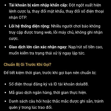
Tài khoản bị xâm nhập khẩn cấp:
Đột ngột xuất hiện
lệnh cược lạ, thay đổi mật khẩu, thay đổi số điện thoại
nhận OTP.
Lỗi hệ thống diện rộng:
Nhiều người chơi báo không
truy cập được trang web, lỗi máy chủ, không ghi nhận
cược.
Giao dịch lớn cần xác nhận ngay:
Nạp/rút số tiền cao,
muốn kiểm tra trạng thái xử lý ngay lập tức.
Chuẩn Bị Gì Trước Khi Gọi?
Để tiết kiệm thời gian, trước khi gọi bạn nên chuẩn bị:
Số điện thoại đăng ký và ID tài khoản dola88.
Mã giao dịch ngân hàng, thời gian thực hiện.
Danh sách câu hỏi hoặc thắc mắc được ghi sẵn, tránh
quên ý trong lúc trao đổi.