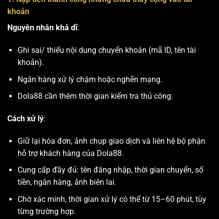
khoản
Nguyên nhân khả dĩ
:
Ghi sai/ thiếu nội dung chuyển khoản (mã ID, tên tài
khoản).
Ngân hàng xử lý chậm hoặc nghẽn mạng.
Dola88 cần thêm thời gian kiểm tra thủ công.
Cách xử lý
:
Giữ lại hóa đơn, ảnh chụp giao dịch và liên hệ bộ phận
hỗ trợ khách hàng của Dola88.
Cung cấp đầy đủ: tên đăng nhập, thời gian chuyển, số
tiền, ngân hàng, ảnh biên lai.
Chờ xác minh, thời gian xử lý có thể từ 15–60 phút, tùy
từng trường hợp.