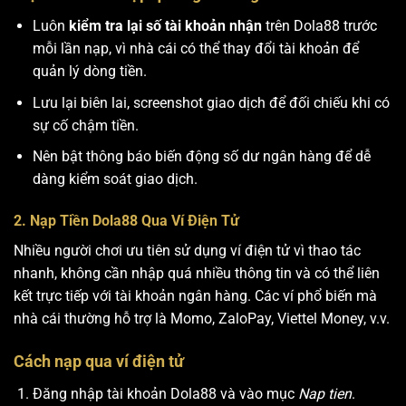
Luôn
kiểm tra lại số tài khoản nhận
trên Dola88 trước
mỗi lần nạp, vì nhà cái có thể thay đổi tài khoản để
quản lý dòng tiền.
Lưu lại biên lai, screenshot giao dịch để đối chiếu khi có
sự cố chậm tiền.
Nên bật thông báo biến động số dư ngân hàng để dễ
dàng kiểm soát giao dịch.
2. Nạp Tiền Dola88 Qua Ví Điện Tử
Nhiều người chơi ưu tiên sử dụng ví điện tử vì thao tác
nhanh, không cần nhập quá nhiều thông tin và có thể liên
kết trực tiếp với tài khoản ngân hàng. Các ví phổ biến mà
nhà cái thường hỗ trợ là Momo, ZaloPay, Viettel Money, v.v.
Cách nạp qua ví điện tử
Đăng nhập tài khoản Dola88 và vào mục
Nap tien
.