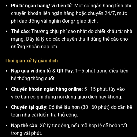
Phí từ ngân hàng/ ví điện tử
: Một số ngân hàng tính phí
chuyển khoản liên ngân hàng hoặc chuyển 24/7, mức
phí dao động vài nghìn đồng/ giao dịch.
Thẻ cào
: Thường chịu phí cao nhất do chiết khấu từ nhà
mạng. Đây là lý do các chuyên thủ ít dùng thẻ cào cho
những khoản nạp lớn.
Thời gian xử lý giao dịch
Nạp qua ví điện tử & QR Pay
: 1–5 phút trong điều kiện
hệ thống thông suốt.
Chuyển khoản ngân hàng online
: 5–15 phút, tùy vào
việc bạn có ghi đúng nội dung giao dịch hay không.
Chuyển tại quầy
: Có thể lâu hơn (30–60 phút) do cần kế
toán nhà cái kiểm tra thủ công.
Nạp thẻ cào
: Xử lý tự động, nếu mã hợp lệ sẽ hoàn tất
trong vài phút.