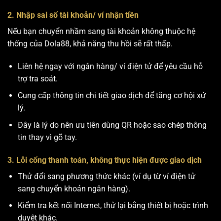
2. Nhập sai số tài khoản/ ví nhận tiền
Nếu bạn chuyển nhầm sang tài khoản không thuộc hệ
thống của Dola88, khả năng thu hồi sẽ rất thấp.
Liên hệ ngay với ngân hàng/ ví điện tử để yêu cầu hỗ
trợ tra soát.
Cung cấp thông tin chi tiết giao dịch để tăng cơ hội xử
lý.
Đây là lý do nên ưu tiên dùng QR hoặc sao chép thông
tin thay vì gõ tay.
3. Lỗi cổng thanh toán, không thực hiện được giao dịch
Thử đổi sang phương thức khác (ví dụ từ ví điện tử
sang chuyển khoản ngân hàng).
Kiểm tra kết nối Internet, thử lại bằng thiết bị hoặc trình
duyệt khác.