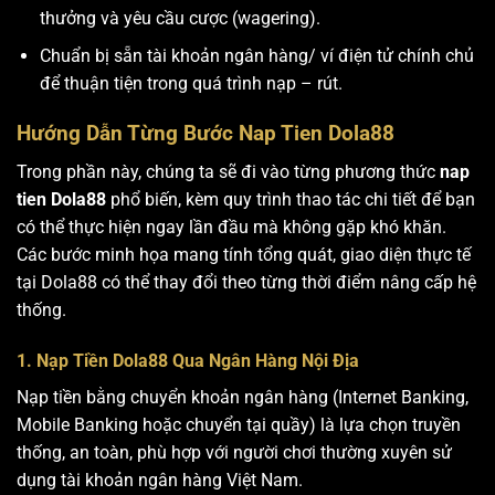
thưởng và yêu cầu cược (wagering).
Chuẩn bị sẵn tài khoản ngân hàng/ ví điện tử chính chủ
để thuận tiện trong quá trình nạp – rút.
Hướng Dẫn Từng Bước Nap Tien Dola88
Trong phần này, chúng ta sẽ đi vào từng phương thức
nap
tien Dola88
phổ biến, kèm quy trình thao tác chi tiết để bạn
có thể thực hiện ngay lần đầu mà không gặp khó khăn.
Các bước minh họa mang tính tổng quát, giao diện thực tế
tại Dola88 có thể thay đổi theo từng thời điểm nâng cấp hệ
thống.
1. Nạp Tiền Dola88 Qua Ngân Hàng Nội Địa
Nạp tiền bằng chuyển khoản ngân hàng (Internet Banking,
Mobile Banking hoặc chuyển tại quầy) là lựa chọn truyền
thống, an toàn, phù hợp với người chơi thường xuyên sử
dụng tài khoản ngân hàng Việt Nam.