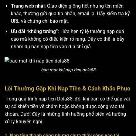
Trang web nhái
: Giao diện giống hệt nhưng tên miền
khác, thường gửi qua tin nhắn, email lạ. Hãy kiểm tra kỹ
URL và chứng chỉ bảo mật.
Ưu đãi “không tưởng”
: Hứa hẹn tỷ lệ thưởng nạp quá
cao mà không có điều kiện rõ ràng. Đây có thể là bẫy
nhằm dụ bạn nạp tiền vào địa chỉ giả.
bao mat khi nap tien dola88
Lỗi Thường Gặp Khi Nạp Tiền & Cách Khắc Phục
Trong quá trình nap tien Dola88, đôi khi bạn có thể gặp vài
sự cố khiến tiền về chậm hoặc không được cộng vào tài
khoản. Dưới đây là những tình huống phổ biến và hướng
xử lý khuyến nghị.
1. Nạp tiền thành công nhưng chưa thấy cộng vào tài