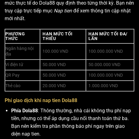
mức thực tế do Dola88 quy định theo từng thời kỳ. Bạn nên
truy cập trực tiếp mục
Nap tien
để xem thông tin cập nhật
mới nhất.
PHƯƠNG
HẠN MỨC TỐI
HẠN MỨC TỐI ĐA/
THỨC
THIỂU
LẦN
Ngân hàng nội
100.000 VND
100.000.000 VND
địa
Ví điện tử
50.000 VND
50.000.000 VND
QR Pay
50.000 VND
100.000.000 VND
Thẻ cào
20.000 VND
1.000.000 VND
Phí giao dịch khi nap tien Dola88
Phía Dola88
: Thông thường, nhà cái không thu phí nạp
tiền, nhưng có thể áp dụng cầu nối thanh toán thứ ba.
Bạn nên kiểm tra phần thông báo phí ngay trên giao
diện nap tien.