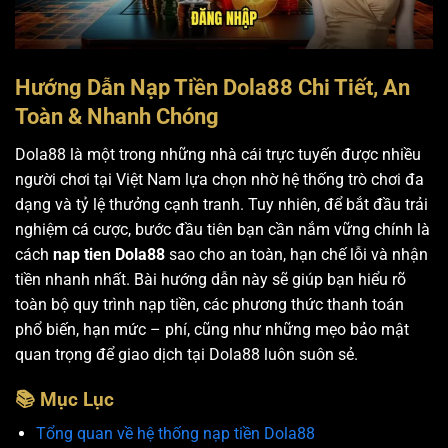
Hướng Dẫn Nạp Tiền Dola88 Chi Tiết, An
Toàn & Nhanh Chóng
Dola88 là một trong những nhà cái trực tuyến được nhiều
người chơi tại Việt Nam lựa chọn nhờ hệ thống trò chơi đa
dạng và tỷ lệ thưởng cạnh tranh. Tuy nhiên, để bắt đầu trải
nghiệm cá cược, bước đầu tiên bạn cần nắm vững chính là
cách
nap tien Dola88
sao cho an toàn, hạn chế lỗi và nhận
tiền nhanh nhất. Bài hướng dẫn này sẽ giúp bạn hiểu rõ
toàn bộ quy trình nạp tiền, các phương thức thanh toán
phổ biến, hạn mức – phí, cũng như những mẹo bảo mật
quan trọng để giao dịch tại Dola88 luôn suôn sẻ.
📚 Mục Lục
Tổng quan về hệ thống nạp tiền Dola88