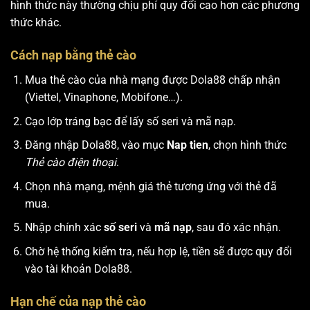
hình thức này thường chịu phí quy đổi cao hơn các phương
thức khác.
Cách nạp bằng thẻ cào
Mua thẻ cào của nhà mạng được Dola88 chấp nhận
(Viettel, Vinaphone, Mobifone…).
Cạo lớp tráng bạc để lấy số seri và mã nạp.
Đăng nhập Dola88, vào mục
Nap tien
, chọn hình thức
Thẻ cào điện thoại
.
Chọn nhà mạng, mệnh giá thẻ tương ứng với thẻ đã
mua.
Nhập chính xác
số seri
và
mã nạp
, sau đó xác nhận.
Chờ hệ thống kiểm tra, nếu hợp lệ, tiền sẽ được quy đổi
vào tài khoản Dola88.
Hạn chế của nạp thẻ cào