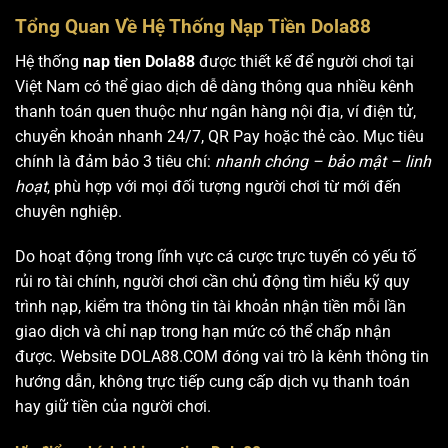
Tổng Quan Về Hệ Thống Nạp Tiền Dola88
Hệ thống
nap tien Dola88
được thiết kế để người chơi tại
Việt Nam có thể giao dịch dễ dàng thông qua nhiều kênh
thanh toán quen thuộc như ngân hàng nội địa, ví điện tử,
chuyển khoản nhanh 24/7, QR Pay hoặc thẻ cào. Mục tiêu
chính là đảm bảo 3 tiêu chí:
nhanh chóng – bảo mật – linh
hoạt
, phù hợp với mọi đối tượng người chơi từ mới đến
chuyên nghiệp.
Do hoạt động trong lĩnh vực cá cược trực tuyến có yếu tố
rủi ro tài chính, người chơi cần chủ động tìm hiểu kỹ quy
trình nạp, kiểm tra thông tin tài khoản nhận tiền mỗi lần
giao dịch và chỉ nạp trong hạn mức có thể chấp nhận
được. Website DOLA88.COM đóng vai trò là kênh thông tin
hướng dẫn, không trực tiếp cung cấp dịch vụ thanh toán
hay giữ tiền của người chơi.