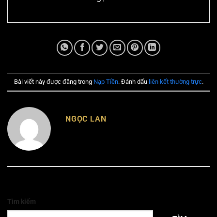
Bài viết này được đăng trong
Nạp Tiền
. Đánh dấu
liên kết thường trực
.
NGỌC LAN
Tìm kiếm