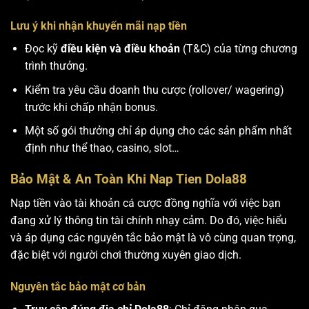
Lưu ý khi nhận khuyến mãi nạp tiền
Đọc kỹ
điều kiện và điều khoản
(T&C) của từng chương
trình thưởng.
Kiểm tra yêu cầu doanh thu cược (rollover/ wagering)
trước khi chấp nhận bonus.
Một số gói thưởng chỉ áp dụng cho các sản phẩm nhất
định như thể thao, casino, slot…
Bảo Mật & An Toàn Khi Nap Tien Dola88
Nạp tiền vào tài khoản cá cược đồng nghĩa với việc bạn
đang xử lý thông tin tài chính nhạy cảm. Do đó, việc hiểu
và áp dụng các nguyên tắc bảo mật là vô cùng quan trọng,
đặc biệt với người chơi thường xuyên giao dịch.
Nguyên tắc bảo mật cơ bản